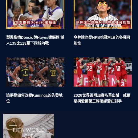
鄧恩推擠Doncic與Hayes遭驅逐 湖
今井達也從NPB挑戰MLB的各種可
人135比118贏下同城內戰
能性
追夢綠如何改變Kuminga的先發地
2026世界盃附加賽名單出爐 威爾
位
斯與愛爾蘭三隊確認潛在對手