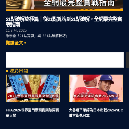
21點破解終極篇｜從21點算牌到21點破解，全網最完整實
戰指南
11 8 月, 2025
想學會「21點算牌」與「21點破解技巧」
閱讀全文 »
運彩串關
FIFA2026世界盃門票預售突破兩百
大谷翔平確認為日本出戰2026WBC
萬大關
誓言衛冕冠軍