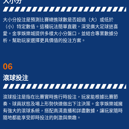
大小分
大小分投注是預測比賽總進球數是否超過（大）或低於
（小）特定數值。這種玩法簡單直觀，深受廣大足球迷喜
愛。金享娛樂城提供多樣大小分盤口，並結合專業數據分
析，幫助玩家選擇更具價值的投注方案。
06
滾球投注
滾球投注是指在比賽實時進行時投注，玩家能根據比賽節
奏、球員狀態及場上形勢快速做出下注決策。金享娛樂城擁
有強大的滾球系統，搭配高清直播和詳盡數據，讓玩家隨時
隨地都能享受即時投注的刺激與樂趣。