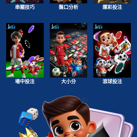
串關技巧
盤口分析
運彩投注
場中投注
大小分
滾球投注