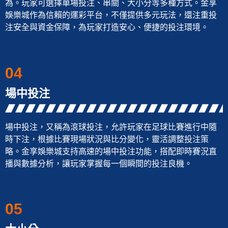
為。玩家可選擇單場投注、串關、大小分等多種方式。金享
娛樂城作為信賴的運彩平台，不僅提供多元玩法，還注重投
注安全與資金保障，為玩家打造安心、便捷的投注環境。
04
場中投注
場中投注，又稱為滾球投注，允許玩家在足球比賽進行中隨
時下注，根據比賽現場狀況與比分變化，靈活調整投注策
略。金享娛樂城支持高速的場中投注功能，搭配即時賽況直
播與數據分析，讓玩家掌握每一個瞬間的投注良機。
05