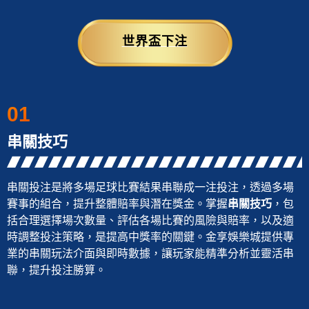
世界盃下注
01
串關技巧
串關投注是將多場足球比賽結果串聯成一注投注，透過多場
賽事的組合，提升整體賠率與潛在獎金。掌握
串關技巧
，包
括合理選擇場次數量、評估各場比賽的風險與賠率，以及適
時調整投注策略，是提高中獎率的關鍵。金享娛樂城提供專
業的串關玩法介面與即時數據，讓玩家能精準分析並靈活串
聯，提升投注勝算。