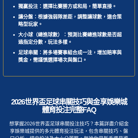
獨贏投注
：選擇比賽勝方或和局，簡單直接。
讓分盤
：根據強弱隊差距，調整讓球數，適合策
略型玩家。
大小球（總進球數）
：預測比賽總進球數是否超
過指定分數，玩法多樣。
足球串關
：將多場賽事組合成一注，增加賠率與
獎金，需謹慎選擇場次與盤口。
2026世界盃足球串關技巧與金享娛樂城
體育投注完整FAQ
想掌握2026世界盃足球串關投注技巧？本篇詳盡介紹金
享娛樂城提供的多元體育投注玩法，包含串關技巧、盤