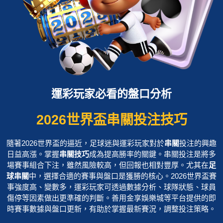
運彩玩家必看的盤口分析
2026世界盃串關投注技巧
隨著2026世界盃的逼近，足球迷與運彩玩家對於
串關
投注的興趣
日益高漲。掌握
串關技巧
成為提高勝率的關鍵。串關投注是將多
場賽事組合下注，雖然風險較高，但回報也相對豐厚。尤其在
足
球串關
中，選擇合適的賽事與盤口是獲勝的核心。2026世界盃賽
事強度高、變數多，運彩玩家可透過數據分析、球隊狀態、球員
傷停等因素做出更準確的判斷。善用金享娛樂城等平台提供的即
時賽事數據與盤口更新，有助於掌握最新賽況，調整投注策略。