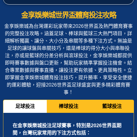
金享娛樂城世界盃體育投注攻略
金享娛樂城為台灣運彩玩家帶來2026世界盃及熱門體育賽事
的完整投注攻略。涵蓋足球、棒球與籃球三大熱門項目，詳
細解析獨贏、讓分、大小分及串關等多種下注方式。無論是
足球的讓球盤與串關技巧，還是棒球的得分大小與串聯投
注，亦或是籃球的分差分析與滾球投注，金享娛樂城都提供
即時賽事數據與盤口更新，幫助玩家精準掌握投注機會。結
合專業數據與賽事直播，讓投注更有依據、更具策略性。立
即掌握金享娛樂城體育投注技巧，提升勝率，享受安全便捷
的運彩體驗，迎接2026世界盃足球盛宴與更多精彩體育賽
事！
足球投注
棒球投注
籃球投注
在金享娛樂城投注足球賽事，特別是2026世界盃期
間，台灣玩家常用的下注方式包括：