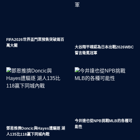
FIFA2026世界盃門票預售突破兩百
萬大關
大谷翔平確認為日本出戰2026WBC
誓言衛冕冠軍
今井達也從NPB挑戰MLB的各種可
能性
鄧恩推擠Doncic與Hayes遭驅逐 湖
人135比118贏下同城內戰