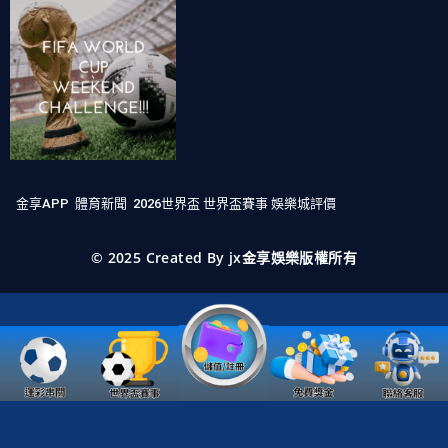
金享APP
體育新聞
2026世界盃
世界盃賽事
娛樂城評價
© 2025 Created By jx金享娛樂版權所有